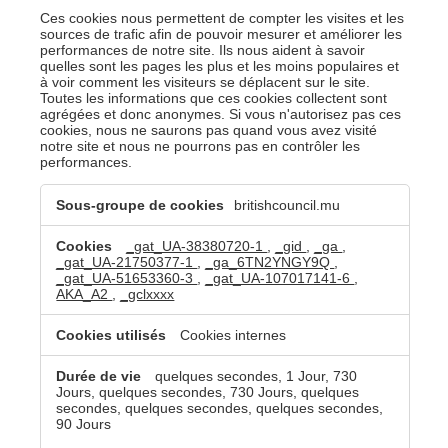
Ces cookies nous permettent de compter les visites et les
sources de trafic afin de pouvoir mesurer et améliorer les
performances de notre site. Ils nous aident à savoir
quelles sont les pages les plus et les moins populaires et
à voir comment les visiteurs se déplacent sur le site.
Toutes les informations que ces cookies collectent sont
agrégées et donc anonymes. Si vous n'autorisez pas ces
cookies, nous ne saurons pas quand vous avez visité
notre site et nous ne pourrons pas en contrôler les
performances.
Cookies
britishcouncil.mu
de
performance
_gat_UA-38380720-1
,
_gid
,
_ga
,
_gat_UA-21750377-1
,
_ga_6TN2YNGY9Q
,
_gat_UA-51653360-3
,
_gat_UA-107017141-6
,
AKA_A2
,
_gclxxxx
Cookies internes
quelques secondes, 1 Jour, 730
Jours, quelques secondes, 730 Jours, quelques
secondes, quelques secondes, quelques secondes,
90 Jours