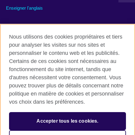
Enseigner l'anglais
Rejoignez nous’
Nous utilisons des cookies propriétaires et tiers
Facebook
TikTok
pour analyser les visites sur nos sites et
personnaliser le contenu web et les publicités.
Certains de ces cookies sont nécessaires au
fonctionnement du site internet, tandis que
British Council global
d'autres nécessitent votre consentement. Vous
Conditions d’utilisation et protection des données
pouvez trouver plus de détails concernant notre
Cookies
politique en matière de cookies et personnaliser
Plan du site
vos choix dans les préférences.
© 2026 British Council
Accepter tous les cookies.
L’agence britannique internationale dédiée aux domaines de
l’éducation et des relations culturelles. Une association caritative
enregistrée : 209131 (Angleterre et Pays de Galles) SC037733