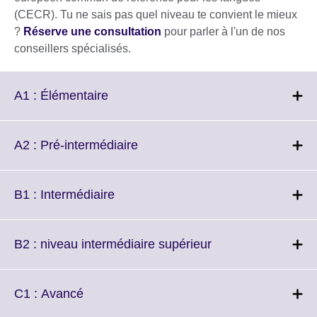
(CECR). Tu ne sais pas quel niveau te convient le mieux
?
Réserve une consultation
pour parler à l'un de nos
conseillers spécialisés.
Click
A1 : Élémentaire
to
expand.
More
Click
A2 : Pré-intermédiaire
information
to
available.
expand.
More
Click
B1 : Intermédiaire
information
to
available.
expand.
More
Click
B2 : niveau intermédiaire supérieur
information
to
available.
expand.
More
Click
C1 : Avancé
information
to