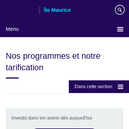
Skip
Île Maurice
to
main
content
Menu
Choose
your
Nos programmes et notre
language
tarification
Dans cette section
Investis dans ton avenir dès aujourd'hui