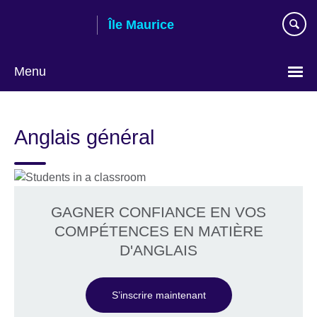
Skip
Île Maurice
to
main
content
Menu
Choose
your
Anglais général
language
GAGNER CONFIANCE EN VOS
COMPÉTENCES EN MATIÈRE
D'ANGLAIS
S’inscrire maintenant