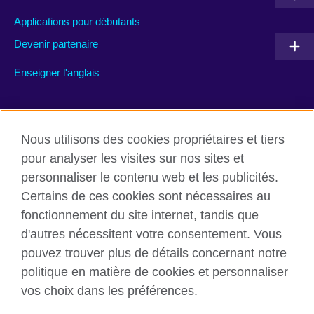
Applications pour débutants
Devenir partenaire
Enseigner l'anglais
Rejoignez nous’
Nous utilisons des cookies propriétaires et tiers
Facebook
TikTok
pour analyser les visites sur nos sites et
personnaliser le contenu web et les publicités.
Certains de ces cookies sont nécessaires au
fonctionnement du site internet, tandis que
British Council global
d'autres nécessitent votre consentement. Vous
Conditions d’utilisation et protection des données
pouvez trouver plus de détails concernant notre
Cookies
politique en matière de cookies et personnaliser
Plan du site
vos choix dans les préférences.