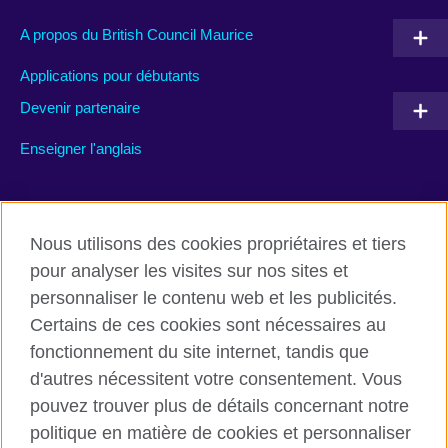
A propos du British Council Maurice
Applications pour débutants
Devenir partenaire
Enseigner l'anglais
Rejoignez nous’
Nous utilisons des cookies propriétaires et tiers
Facebook
TikTok
pour analyser les visites sur nos sites et
personnaliser le contenu web et les publicités.
Certains de ces cookies sont nécessaires au
fonctionnement du site internet, tandis que
British Council global
d'autres nécessitent votre consentement. Vous
Conditions d’utilisation et protection des données
pouvez trouver plus de détails concernant notre
Cookies
politique en matière de cookies et personnaliser
Plan du site