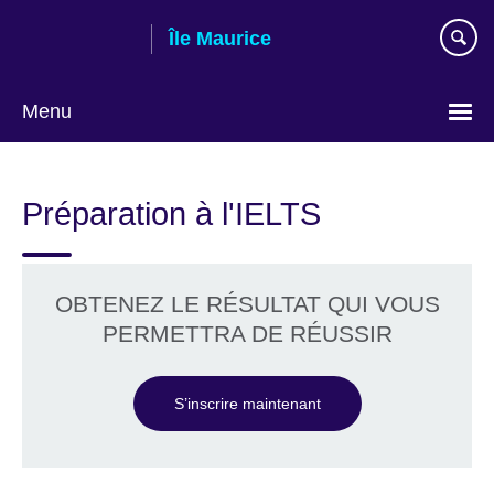
Skip
Île Maurice
to
main
content
Menu
Choose
your
Préparation à l'IELTS
language
OBTENEZ LE RÉSULTAT QUI VOUS
PERMETTRA DE RÉUSSIR
S’inscrire maintenant