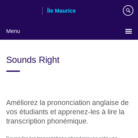
Skip
Île Maurice
to
main
content
Menu
Choose
your
Sounds Right
language
Améliorez la prononciation anglaise de
vos étudiants et apprenez-les à lire la
transcription phonémique.