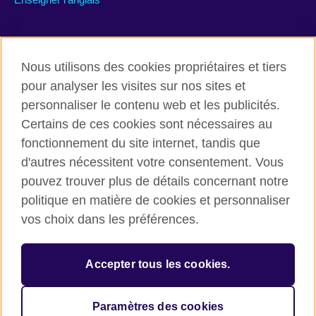
Rejoignez nous’
Nous utilisons des cookies propriétaires et tiers
Facebook
TikTok
pour analyser les visites sur nos sites et
personnaliser le contenu web et les publicités.
Certains de ces cookies sont nécessaires au
fonctionnement du site internet, tandis que
British Council global
d'autres nécessitent votre consentement. Vous
Conditions d’utilisation et protection des données
pouvez trouver plus de détails concernant notre
Cookies
politique en matière de cookies et personnaliser
Plan du site
vos choix dans les préférences.
© 2026 British Council
Accepter tous les cookies.
L’agence britannique internationale dédiée aux domaines de
l’éducation et des relations culturelles. Une association caritative
enregistrée : 209131 (Angleterre et Pays de Galles) SC037733
Paramètres des cookies
(Ecosse)