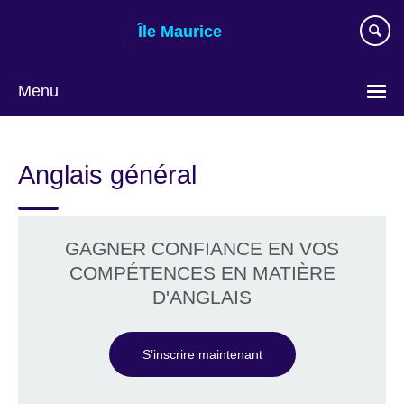
Skip
Île Maurice
to
main
content
Menu
Choose
your
Anglais général
language
GAGNER CONFIANCE EN VOS
COMPÉTENCES EN MATIÈRE
D'ANGLAIS
S’inscrire maintenant