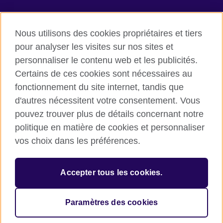
Rejoignez nous’
Nous utilisons des cookies propriétaires et tiers
Facebook
TikTok
pour analyser les visites sur nos sites et
personnaliser le contenu web et les publicités.
Certains de ces cookies sont nécessaires au
fonctionnement du site internet, tandis que
British Council global
d'autres nécessitent votre consentement. Vous
Conditions d’utilisation et protection des données
pouvez trouver plus de détails concernant notre
Cookies
politique en matière de cookies et personnaliser
Plan du site
vos choix dans les préférences.
© 2026 British Council
Accepter tous les cookies.
L’agence britannique internationale dédiée aux domaines de
l’éducation et des relations culturelles. Une association caritative
enregistrée : 209131 (Angleterre et Pays de Galles) SC037733
Paramètres des cookies
(Ecosse)